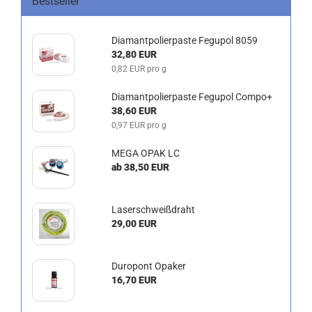
Bestseller
Diamantpolierpaste Fegupol 8059
32,80 EUR
0,82 EUR pro g
Diamantpolierpaste Fegupol Compo+
38,60 EUR
0,97 EUR pro g
MEGA OPAK LC
ab 38,50 EUR
Laserschweißdraht
29,00 EUR
Duropont Opaker
16,70 EUR