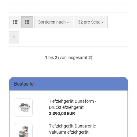
Sortieren nach
pro Seite
Sortieren nach
32 pro Seite
1
1
bis
2
(von insgesamt
2
)
Bestseller
Tiefziehgerät Dunaform -
Drucktiefziehgerät
2.390,00 EUR
Tiefziehgerät Dunatronic -
Vakuumtiefziehgerät