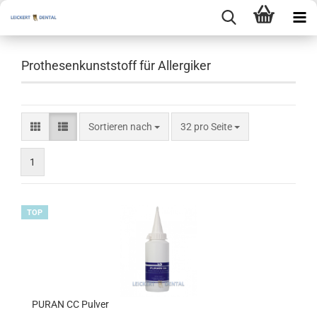
Prothesenkunststoff für Allergiker
Sortieren nach
pro Seite
Sortieren nach
32 pro Seite
1
TOP
PURAN CC Pulver