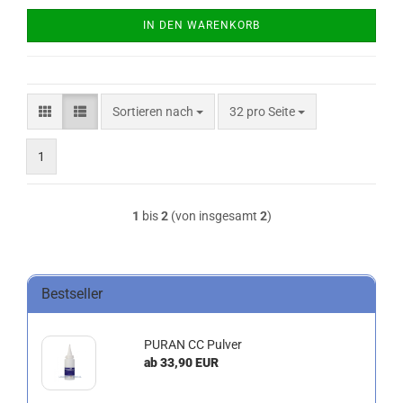
IN DEN WARENKORB
Sortieren nach
pro Seite
Sortieren nach
32 pro Seite
1
1
bis
2
(von insgesamt
2
)
Bestseller
PURAN CC Pulver
ab 33,90 EUR