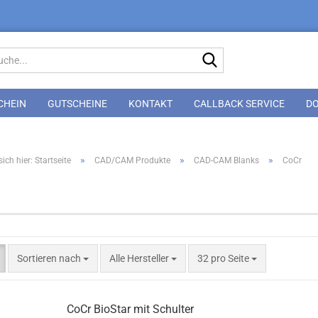
Suche...
CHEIN
GUTSCHEINE
KONTAKT
CALLBACK SERVICE
D
»
»
»
ich hier: Startseite
CAD/CAM Produkte
CAD-CAM Blanks
CoCr
Sortieren nach
pro Seite
Sortieren nach
Alle Hersteller
32 pro Seite
CoCr BioStar mit Schulter