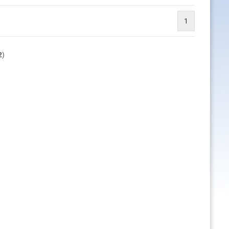
1
2
)