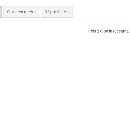
Sortieren nach
pro Seite
Sortieren nach
32 pro Seite
1
bis
2
(von insgesamt