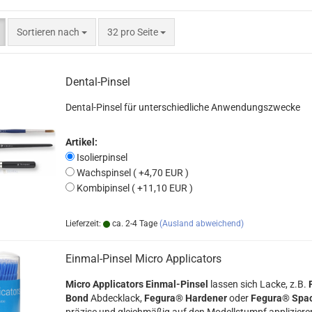
Sortieren nach
pro Seite
Sortieren nach
32 pro Seite
Dental-Pinsel
Dental-Pinsel für unterschiedliche Anwendungszwecke
Artikel:
Isolierpinsel
Wachspinsel ( +4,70 EUR )
Kombipinsel ( +11,10 EUR )
Lieferzeit:
ca. 2-4 Tage
(Ausland abweichend)
Einmal-Pinsel Micro Applicators
Micro Applicators Einmal-Pinsel
lassen sich Lacke, z.B.
Bond
Abdecklack,
Fegura® Hardener
oder
Fegura® Spa