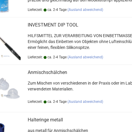
präzise und gleichmäßig auf den Modellstumpf appliziere
Lieferzeit:
ca. 2-4 Tage
(Ausland abweichend)
INVESTMENT DIP TOOL
HILFSMITTEL ZUR VERARBEITUNG VON EINBETTMASS
Ermöglicht das Einbetten von Objekten ohne Lufteinschlü
einer feinen, flexiblen Silikonspitze.
Lieferzeit:
ca. 2-4 Tage
(Ausland abweichend)
Anmischschälchen
Zum Mischen von verschiedenen in der Praxis oder im La
verwendeten Materialien.
Lieferzeit:
ca. 2-4 Tage
(Ausland abweichend)
Halteringe metall
aus metall für Anmischschälchen