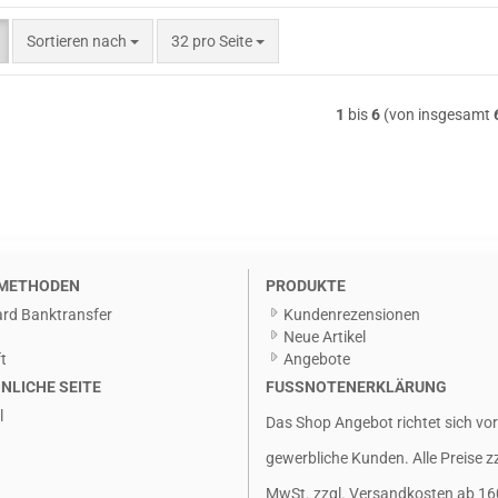
Sortieren nach
pro Seite
Sortieren nach
32 pro Seite
1
bis
6
(von insgesamt
METHODEN
PRODUKTE
rd Banktransfer
Kundenrezensionen
g
Neue Artikel
t
Angebote
NLICHE SEITE
FUSSNOTENERKLÄRUNG
l
Das Shop Angebot richtet sich vo
gewerbliche Kunden. Alle Preise z
MwSt. zzgl.
Versandkosten
ab 16