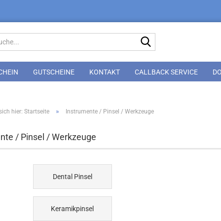
Suche...
CHEIN
GUTSCHEINE
KONTAKT
CALLBACK SERVICE
D
»
ich hier: Startseite
Instrumente / Pinsel / Werkzeuge
nte / Pinsel / Werkzeuge
Dental Pinsel
Keramikpinsel