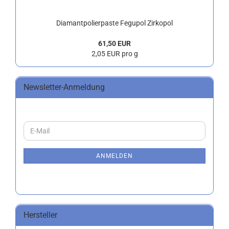
Diamantpolierpaste Fegupol Zirkopol
61,50 EUR
2,05 EUR pro g
Newsletter-Anmeldung
WEITER
E-
ZUR
Mail
NEWSLETTER-
ANMELDUNG
ANMELDEN
Hersteller