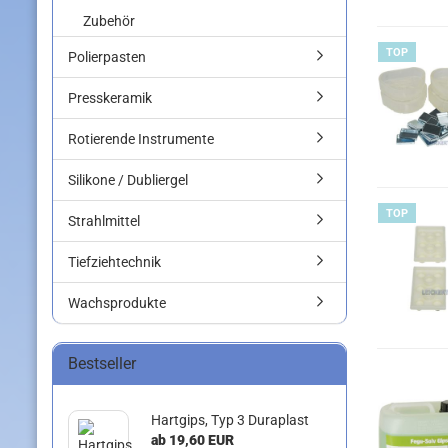
Zubehör
TOP
Polierpasten
Presskeramik
Rotierende Instrumente
Silikone / Dubliergel
TOP
Strahlmittel
Tiefziehtechnik
Wachsprodukte
Bestseller
Hartgips, Typ 3 Duraplast
ab 19,60 EUR