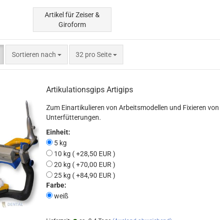
Artikel für Zeiser &
Giroform
Sortieren nach
pro Seite
Sortieren nach
32 pro Seite
Artikulationsgips Artigips
Zum Einartikulieren von Arbeitsmodellen und Fixieren von
Unterfütterungen.
Einheit:
5 kg
10 kg ( +28,50 EUR )
20 kg ( +70,00 EUR )
25 kg ( +84,90 EUR )
Farbe:
weiß