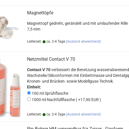
Magnettöpfe
Magnettopf gedreht, gerändelt und mit umlaufender Rill
7,5 mm
Lieferzeit:
ca. 2-4 Tage
(Ausland abweichend)
Netzmittel Contact V 70
Contact V 70
verbessert die Benetzung wasserabweisend
Wachsteile/Siliconformen mit Einbettmasse und Dentalgip
Kronen- und Brücken- sowie Modellguss-Technik.
Einheit:
100 ml Sprühflasche
1000 ml Nachfüllflasche ( +17,90 EUR )
Lieferzeit:
ca. 2-4 Tage
(Ausland abweichend)
Pin-Bohrer HM verwendbar für Zeiser - Giroform