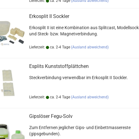
Lieferzeit:
ca. 2-4 Tage
(Ausland abweichend)
Erkosplit II Sockler
Erkosplit II ist eine Kombination aus Splitcast, Modellsoc
und Steck- bzw. Magnetverbindung.
Lieferzeit:
ca. 2-4 Tage
(Ausland abweichend)
Esplits Kunststoffplättchen
Steckverbindung verwendbar im Erkosplit II Sockler.
Lieferzeit:
ca. 2-4 Tage
(Ausland abweichend)
Gipslöser Fegu-Solv
Zum Entfernen jeglicher Gips- und Einbettmassereste
(gipsgebunden).