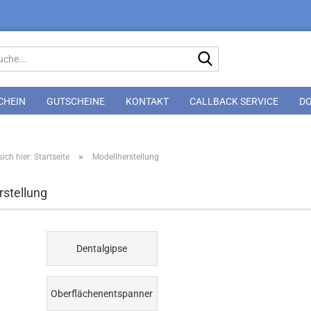
Suche...
CHEIN
GUTSCHEINE
KONTAKT
CALLBACK SERVICE
D
»
ich hier: Startseite
Modellherstellung
stellung
Dentalgipse
Oberflächenentspanner