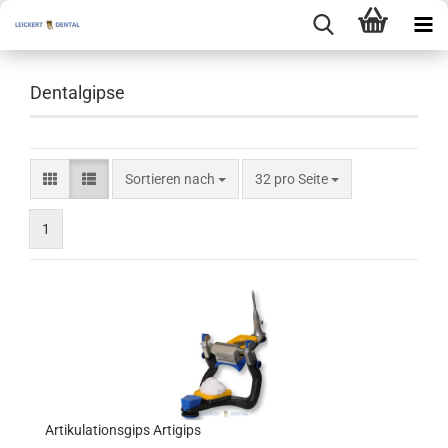
Dentalgipse
Sortieren nach
pro Seite
Sortieren nach
32 pro Seite
1
Artikulationsgips Artigips