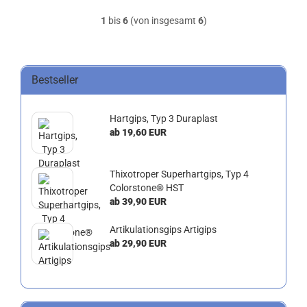
1
bis
6
(von insgesamt
6
)
Bestseller
Hartgips, Typ 3 Duraplast
ab 19,60 EUR
Thixotroper Superhartgips, Typ 4
Colorstone® HST
ab 39,90 EUR
Artikulationsgips Artigips
ab 29,90 EUR