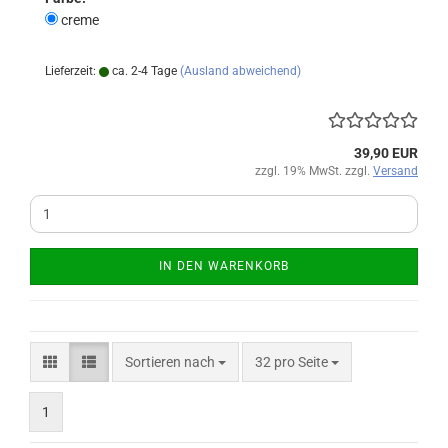
creme
Lieferzeit:
ca. 2-4 Tage
(Ausland abweichend)
39,90 EUR
zzgl. 19% MwSt. zzgl.
Versand
IN DEN WARENKORB
Sortieren nach
pro Seite
Sortieren nach
32 pro Seite
1