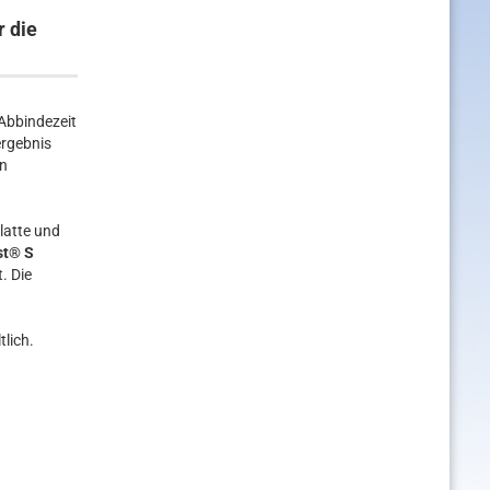
 die
Abbindezeit
ergebnis
en
latte und
st® S
. Die
lich.