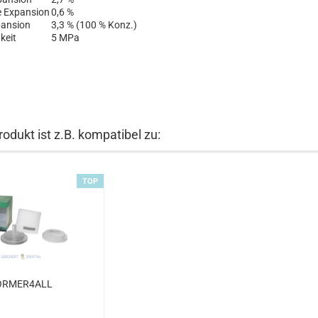
 Expansion
0,6 %
ansion
3,3 % (100 % Konz.)
keit
5 MPa
odukt ist z.B. kompatibel zu:
TOP
ORMER4ALL