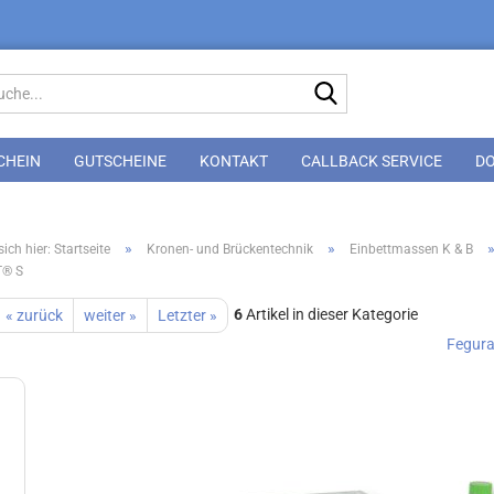
Suche...
CHEIN
GUTSCHEINE
KONTAKT
CALLBACK SERVICE
D
»
»
ich hier: Startseite
Kronen- und Brückentechnik
Einbettmassen K & B
® S
6
Artikel in dieser Kategorie
« zurück
weiter »
Letzter »
Fegur