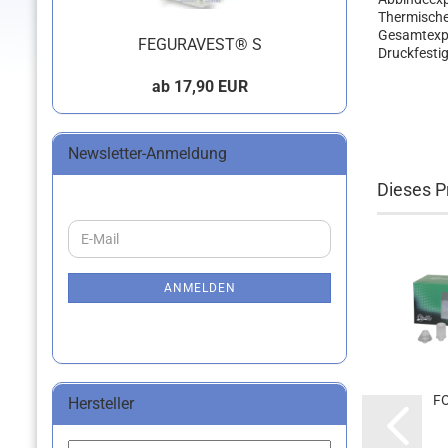
Thermische
Gesamtexp
FEGURAVEST® S
Druckfestig
ab 17,90 EUR
Newsletter-Anmeldung
Dieses Pr
WEITER
E-
ZUR
Mail
NEWSLETTER-
ANMELDUNG
ANMELDEN
F
Hersteller