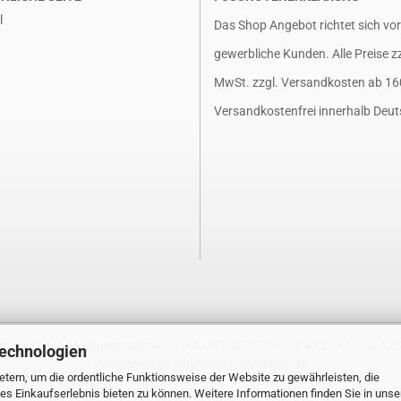
l
Das Shop Angebot richtet sich vo
gewerbliche Kunden. Alle Preise z
MwSt. zzgl.
Versandkosten
ab 16
Versandkostenfrei innerhalb Deut
. 8 ♦ D-64646 Heppenheim ♦ Tel. +49 (0) 6252 788434 ♦ Fax +49 (0) 62
Technologien
Webdesign by Onlineshop-Strategie.de
tern, um die ordentliche Funktionsweise der Website zu gewährleisten, die
s Einkaufserlebnis bieten zu können. Weitere Informationen finden Sie in unse