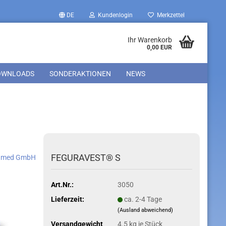
DE
Kundenlogin
Merkzettel
Ihr Warenkorb
0,00 EUR
OWNLOADS
SONDERAKTIONEN
NEWS
»
FEGURAVEST® S
amed GmbH
Art.Nr.:
3050
Lieferzeit:
ca. 2-4 Tage
(Ausland abweichend)
Versandgewicht
4.5
kg je Stück