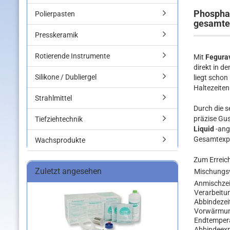
Phosphat
Polierpasten
gesamte 
Presskeramik
Rotierende Instrumente
Mit
Fegura
direkt in d
Silikone / Dubliergel
liegt schon
Haltezeiten
Strahlmittel
Durch die 
präzise Gus
Tiefziehtechnik
Liquid
-ange
Gesamtexpa
Wachsprodukte
Zum Erreich
Zuletzt angesehen
Mischungsv
Anmischzei
Verarbeitu
Abbindezei
Vorwärmu
Endtemper
Abbindeex