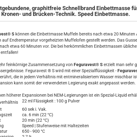
gebundene, graphitfreie Schnellbrand Einbettmasse für
Kronen- und Brücken-Technik. Speed Einbettmasse.
vest® S
können die Einbettmasse Muffeln bereits nach etwa 20 Minuten 
en auf Endtemperatur vorgeheizten Muffelofen gestellt werden. Das Guss
 nach etwa 60 Minuten vor. Die bei herkömmlichen Einbettmassen üblich
 entfallen!
sehr feinkörnige Zusammensetzung von
Feguravest® S
erzielt man sehr g
sergebnisse. Feguravest ® S wird mit einer Spezialflüssigkeit -
Fegurave
rührt, die in jedem Verhältnis mit entmineralisiertem Wasser mischbar ist
nsion kann somit der verwendeten Legierung exakt angepasst werden.
en höherer Expansionen bei NEM-Legierungen ist ein Spezial-Liquid erhält
22 ml Flüssigkeit : 100 g Pulver
erhältnis
t
60 sek i. Vak.
ngszeit
ca. 6 min (22 °C)
t
20 min (22 °C)
ng
Speed | Stufenweise mit Haltezeiten
atur
650 - 900 °C
pansion
2,7 %