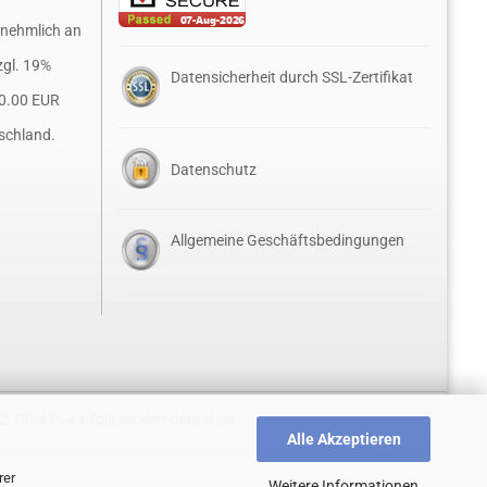
rnehmlich an
zgl. 19%
Datensicherheit durch SSL-Zertifikat
0.00 EUR
schland.
Datenschutz
Allgemeine Geschäftsbedingungen
52 788435 ♦
info@leickert-dental.de
Alle Akzeptieren
rer
Weitere Informationen