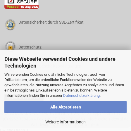
Datensicherheit durch SSL-Zertifikat
Datenschutz
Diese Webseite verwendet Cookies und andere
Technologien
Allgemeine Geschäftsbedingungen
Wir verwenden Cookies und ähnliche Technologien, auch von
Drittanbietern, um die ordentliche Funktionsweise der Website zu
gewährleisten, die Nutzung unseres Angebotes zu analysieren und Ihnen
ein bestmögliches Einkaufserlebnis bieten zu können. Weitere
Informationen finden Sie in unserer
Datenschutzerklärung
.
Widerrufsformular
Alle Akzeptieren
© 2022 LEICKERT-DENTAL ♦ Lehrstr. 8 ♦ D-64646 Heppenheim ♦ Tel. +49
(0) 6252 788434 ♦ Fax +49 (0) 6252 788435 ♦
info@leickert-dental.de
Weitere Informationen
Webdesign by Onlineshop-Strategie.de
UA-55985529-1