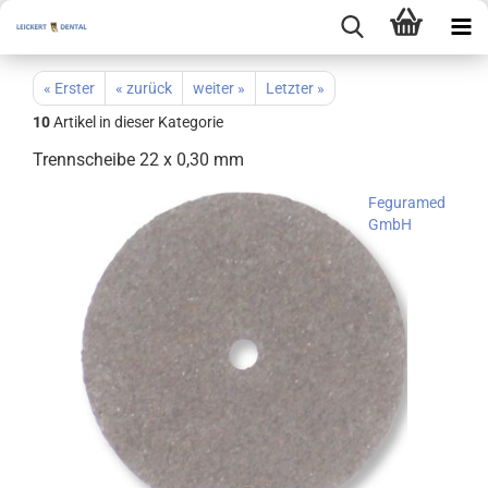
« Erster
« zurück
weiter »
Letzter »
10
Artikel in dieser Kategorie
Trennscheibe 22 x 0,30 mm
Feguramed
GmbH