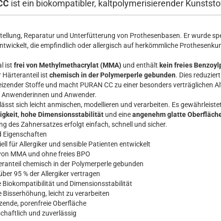
CC
ist ein biokompatibler, kaltpolymerisierender Kunststo
stellung, Reparatur und Unterfütterung von Prothesenbasen. Er wurde spez
ntwickelt, die empfindlich oder allergisch auf herkömmliche Prothesenku
l ist
frei von Methylmethacrylat (MMA)
und enthält
kein freies Benzoyl
 Härteranteil ist
chemisch in der Polymerperle gebunden
. Dies reduzier
reizender Stoffe und macht PURAN CC zu einer besonders verträglichen Al
le Anwenderinnen und Anwender.
sst sich leicht anmischen, modellieren und verarbeiten. Es gewährleiste
igkeit
,
hohe Dimensionsstabilität
und eine
angenehm glatte Oberfläch
ung des Zahnersatzes erfolgt einfach, schnell und sicher.
d Eigenschaften
ell für Allergiker und sensible Patienten entwickelt
 von MMA und ohne freies BPO
eranteil chemisch in der Polymerperle gebunden
ber 95 % der Allergiker vertragen
 Biokompatibilität und Dimensionsstabilität
 Bisserhöhung, leicht zu verarbeiten
zende, porenfreie Oberfläche
chaftlich und zuverlässig