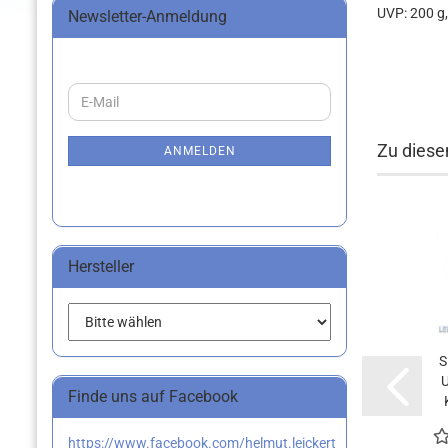
UVP: 200 g,
Newsletter-Anmeldung
WEITER
E-
ZUR
Mail
NEWSLETTER-
Zu diese
ANMELDUNG
ANMELDEN
Hersteller
S
Finde uns auf Facebook
https://www.facebook.com/helmut.leickert