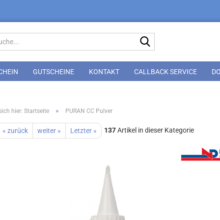
Suche...
CHEIN
GUTSCHEINE
KONTAKT
CALLBACK SERVICE
D
»
ich hier: Startseite
PURAN CC Pulver
137
Artikel in dieser Kategorie
« zurück
weiter »
Letzter »