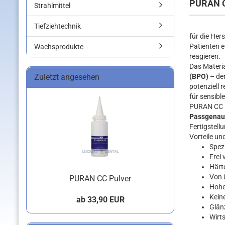
PURAN 
Strahlmittel
Tiefziehtechnik
für die Her
Patienten e
Wachsprodukte
reagieren.
Das Materia
Zuletzt angesehen
(BPO)
– der
potenziell 
für sensib
PURAN CC lä
Passgenau
Fertigstell
Vorteile un
Spezi
Frei
Härt
Von ü
PURAN CC Pulver
Hohe
Keine
ab 33,90 EUR
Glän
Wirts