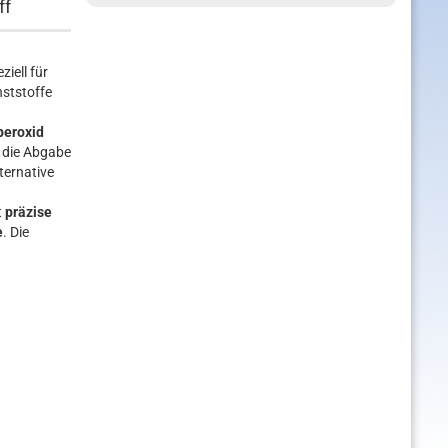
ff
iell für
nststoffe
peroxid
t die Abgabe
ternative
t
präzise
e
. Die