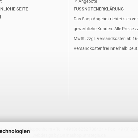
t
Angebote
NLICHE SEITE
FUSSNOTENERKLÄRUNG
l
Das Shop Angebot richtet sich vo
gewerbliche Kunden. Alle Preise z
MwSt. zzgl.
Versandkosten
ab 16
Versandkostenfrei innerhalb Deut
. 8 ♦ D-64646 Heppenheim ♦ Tel. +49 (0) 6252 788434 ♦ Fax +49 (0) 62
Technologien
Webdesign by Onlineshop-Strategie.de