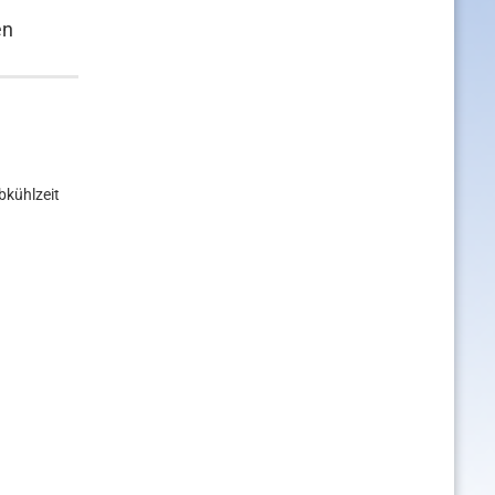
en
bkühlzeit