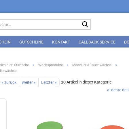
Suche...
CHEIN
GUTSCHEINE
KONTAKT
CALLBACK SERVICE
D
»
»
»
ich hier: Startseite
Wachsprodukte
Modellier & Tauchwachse
lierwachse
20
Artikel in dieser Kategorie
« zurück
weiter »
Letzter »
al dente de