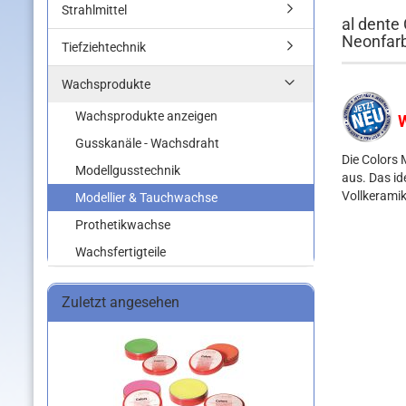
Strahlmittel
al dente
Neonfar
Tiefziehtechnik
Wachsprodukte
Wachsprodukte anzeigen
W
Gusskanäle - Wachsdraht
Die Colors 
Modellgusstechnik
aus. Das id
Vollkerami
Modellier & Tauchwachse
Prothetikwachse
Wachsfertigteile
Zuletzt angesehen