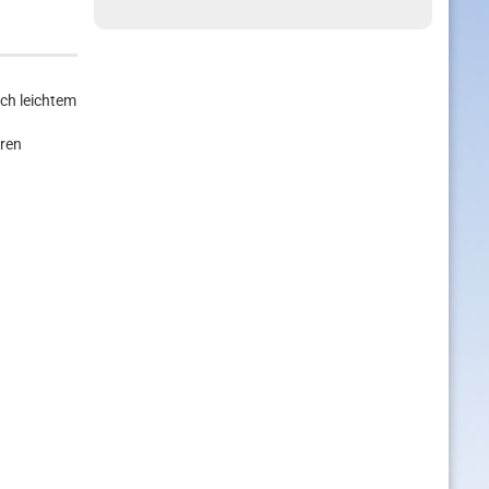
och leichtem
aren