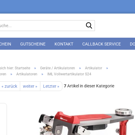
Suche...
CHEIN
GUTSCHEINE
KONTAKT
CALLBACK SERVICE
D
»
»
»
ich hier: Startseite
Geräte / Artikulatoren
Artikulator
»
»
oren
Artikulatoren
IML Vollwertartikulator S24
7
Artikel in dieser Kategorie
« zurück
weiter »
Letzter »