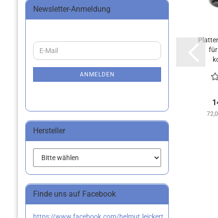
Newsletter-Anmeldung
Platte
WEITER
für
E-
ZUR
k
Mail
NEWSLETTER-
ANMELDUNG
ANMELDEN
1
72,0
Hersteller
Finde uns auf Facebook
https://www.facebook.com/helmut.leickert