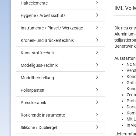
Halteelemente
IML Voll
Hygiene / Arbeitsschutz
Instrumente / Pinsel / Werkzeuge
Die neu ent
Aluminium g
teiljustier
Kronen- und Brückentechnik
Benettwink
Kunststofftechnik
Ausstattun
NON
Modellguss-Technik
Verst
Kond
Modellherstellung
Grif
Kond
Polierpasten
Zentr
Prob
Presskeramik
Dorsa
Komp
Rotierende Instrumente
Mit L
In v
Silikone / Dubliergel
Lieferumfa