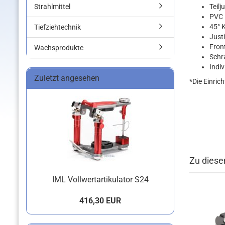
Strahlmittel
Teilj
PVC 
45° 
Tiefziehtechnik
Just
Fron
Wachsprodukte
Schr
Indiv
Zuletzt angesehen
*Die Einric
Zu diese
IML Vollwertartikulator S24
416,30 EUR