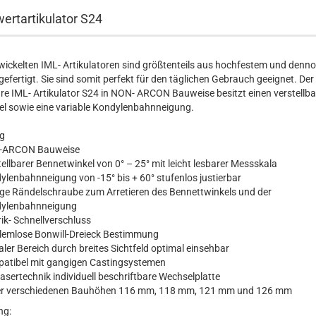
wertartikulator S24
wickelten IML- Artikulatoren sind größtenteils aus hochfestem und denn
efertigt. Sie sind somit perfekt für den täglichen Gebrauch geeignet. Der
bare IML- Artikulator S24 in NON- ARCON Bauweise besitzt einen verstellb
el sowie eine variable Kondylenbahnneigung.
g
-ARCON Bauweise
ellbarer Bennetwinkel von 0° – 25° mit leicht lesbarer Messskala
ylenbahnneigung von -15° bis + 60° stufenlos justierbar
fige Rändelschraube zum Arretieren des Bennettwinkels und der
ylenbahnneigung
ik- Schnellverschluss
lemlose Bonwill-Dreieck Bestimmung
ler Bereich durch breites Sichtfeld optimal einsehbar
atibel mit gangigen Castingsystemen
asertechnik individuell beschriftbare Wechselplatte
ier verschiedenen Bauhöhen 116 mm, 118 mm, 121 mm und 126 mm
ng: