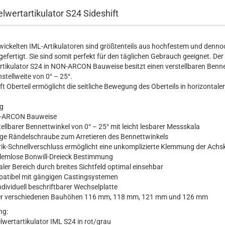
lwertartikulator S24 Sideshift
wickelten IML-Artikulatoren sind größtenteils aus hochfestem und denno
efertigt. Sie sind somit perfekt für den täglichen Gebrauch geeignet. Der
rtikulator S24 in NON-ARCON Bauweise besitzt einen verstellbaren Benn
nstellweite von 0° – 25°.
ft Oberteil ermöglicht die seitliche Bewegung des Oberteils in horizontale
g
-ARCON Bauweise
ellbarer Bennettwinkel von 0° – 25° mit leicht lesbarer Messskala
fige Rändelschraube zum Arretieren des Bennettwinkels
rik-Schnellverschluss ermöglicht eine unkomplizierte Klemmung der Achs
lemlose Bonwill-Dreieck Bestimmung
ler Bereich durch breites Sichtfeld optimal einsehbar
atibel mit gängigen Castingsystemen
ndividuell beschriftbarer Wechselplatte
ier verschiedenen Bauhöhen 116 mm, 118 mm, 121 mm und 126 mm
ng:
lwertartikulator IML S24 in rot/grau