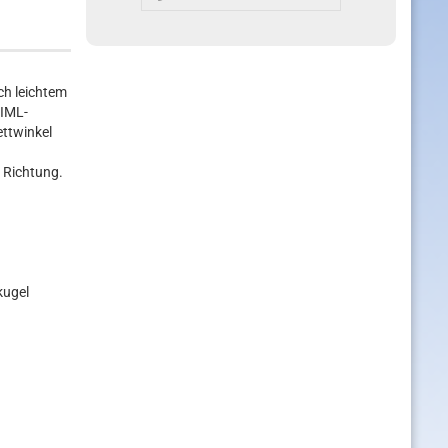
ch leichtem
 IML-
ettwinkel
r Richtung.
kugel