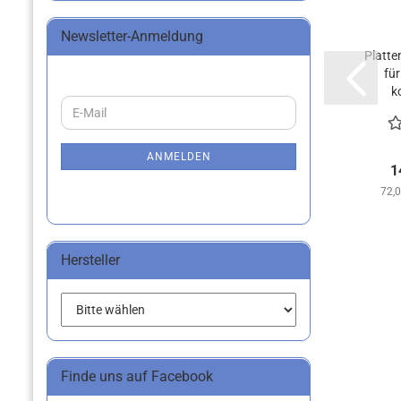
Newsletter-Anmeldung
Platte
für
k
WEITER
E-
ZUR
Mail
NEWSLETTER-
ANMELDUNG
ANMELDEN
1
72,0
Hersteller
Finde uns auf Facebook