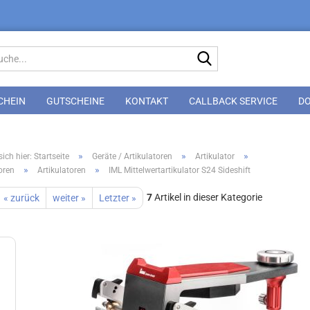
Suche...
CHEIN
GUTSCHEINE
KONTAKT
CALLBACK SERVICE
D
»
»
»
ich hier: Startseite
Geräte / Artikulatoren
Artikulator
»
»
oren
Artikulatoren
IML Mittelwertartikulator S24 Sideshift
7
Artikel in dieser Kategorie
« zurück
weiter »
Letzter »