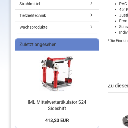
Strahlmittel
PVC 
45° 
Just
Tiefziehtechnik
Fron
Schr
Wachsprodukte
Indiv
*Die Einric
Zuletzt angesehen
Zu diese
IML Mittelwertartikulator S24
Sideshift
413,20 EUR