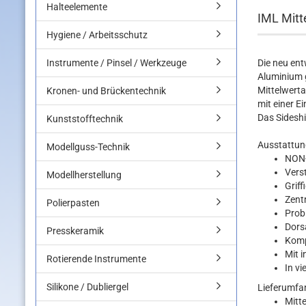
Halteelemente
IML Mitte
Hygiene / Arbeitsschutz
Instrumente / Pinsel / Werkzeuge
Die neu ent
Aluminium g
Mittelwerta
Kronen- und Brückentechnik
mit einer Ei
Das Sideshi
Kunststofftechnik
Ausstattun
Modellguss-Technik
NON
Verst
Modellherstellung
Grif
Zent
Polierpasten
Prob
Dorsa
Presskeramik
Komp
Mit i
Rotierende Instrumente
In v
Silikone / Dubliergel
Lieferumfa
Mitte