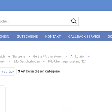
Suche...
CHEIN
GUTSCHEINE
KONTAKT
CALLBACK SERVICE
D
»
»
»
ich hier: Startseite
Geräte / Artikulatoren
Artikulator
»
»
oren
IML- Gesichtsbogen
IML- Übertragungsstand S24
3
Artikel in dieser Kategorie
« zurück