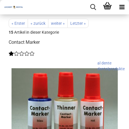
« Erster
« zurück
weiter »
Letzter »
15
Artikel in dieser Kategorie
Contact Marker
al dente
dentalprodukte