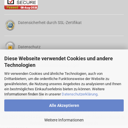
Datensicherheit durch SSL-Zertifikat
Datenschutz
Diese Webseite verwendet Cookies und andere
Technologien
Allgemeine Geschäftsbedingungen
Wir verwenden Cookies und ähnliche Technologien, auch von
Drittanbietern, um die ordentliche Funktionsweise der Website zu
gewährleisten, die Nutzung unseres Angebotes zu analysieren und Ihnen
ein bestmögliches Einkaufserlebnis bieten zu können. Weitere
Informationen finden Sie in unserer
Datenschutzerklärung
.
Widerrufsformular
Alle Akzeptieren
© 2022 LEICKERT-DENTAL ♦ Lehrstr. 8 ♦ D-64646 Heppenheim ♦ Tel. +49
(0) 6252 788434 ♦ Fax +49 (0) 6252 788435 ♦
info@leickert-dental.de
Weitere Informationen
Webdesign by Onlineshop-Strategie.de